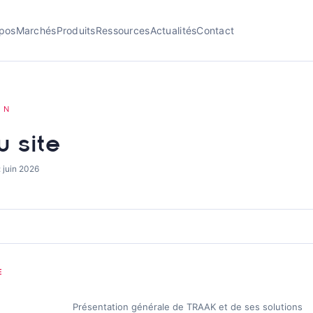
pos
Marchés
Produits
Ressources
Actualités
Contact
ON
u site
: juin 2026
E
Présentation générale de TRAAK et de ses solutions