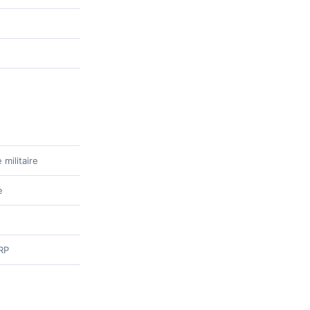
militaire
e
ERP