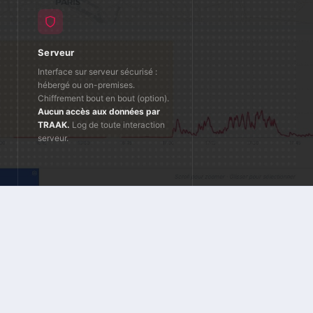
Serveur
Interface sur serveur sécurisé :
hébergé ou on-premises.
Chiffrement bout en bout (option).
Aucun accès aux données par
TRAAK.
Log de toute interaction
serveur.