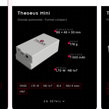
Theseus Mini
Grande autonomie · Format compact
F
DIMENSIONS
88 × 46 × 30 mm
POIDS
178 g
BATTERIE
7 000 mAh
RÉSEAU
LTE-M · NB-IoT
GNSS
LTE-M
NB-IoT
BLE
IMU 9 axes
IP67
EN DÉTAIL