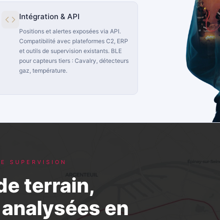
Intégration & API
Positions et alertes exposées via API.
Compatibilité avec plateformes C2, ERP
et outils de supervision existants. BLE
pour capteurs tiers : Cavalry, détecteurs
gaz, température.
DE SUPERVISION
e terrain,
t analysées en