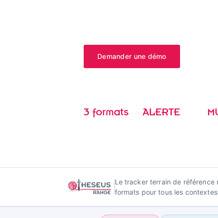
d'équipes et la gestion d'actifs criti
reculée, sur tous les réseaux disponi
Demander une démo
Voir le
3 formats
ALERTE
M
Nano · Mini · Standard
manuelle et automatisée
cel.
Le tracker terrain de référence
formats pour tous les contextes