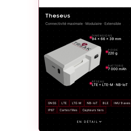
Theseus
Connectivité maximale · Modulaire · Extensible
DIMENSIONS
94 × 66 × 39 mm
POIDS
220 g
BATTERIE
7 000 mAh
RÉSEAU
LTE + LTE-M · NB-IoT
GNSS
LTE
LTE-M
NB-IoT
BLE
IMU 9 axes
IP67
Cartes filles
Capteurs tiers
EN DÉTAIL