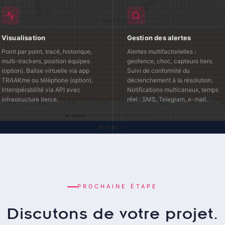
Visualisation
Gestion des alertes
Point par point, tracé, historique,
Alertes multifactorielles :
multi-trackers, position équipes
geofence, choc, capteurs tiers.
(option). Balise virtuelle via app
Suivi de conformité du
TRAAKme ou téléphone (option).
déclenchement à la résolution.
Interopérabilité via API avec
Notifications multicanaux, temps
infrastructure tierce.
réel : SMS, Telegram, e-mail.
PROCHAINE ÉTAPE
Discutons de votre projet.