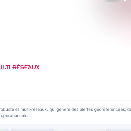
ques. En extérieur, en zone
bles.
s 3 modèles
ULTI RÉSEAUX
 · sat. · RF
 robuste et multi-réseaux, qui génère des alertes géoréférencées, d
 opérationnels.