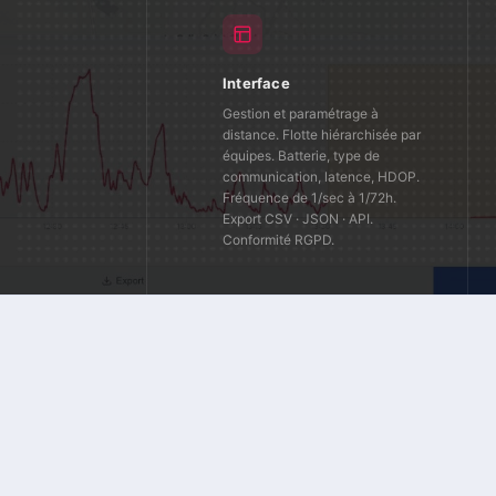
Interface
Gestion et paramétrage à
distance. Flotte hiérarchisée par
équipes. Batterie, type de
communication, latence, HDOP.
Fréquence de 1/sec à 1/72h.
Export CSV · JSON · API.
Conformité RGPD.