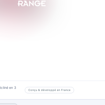
écliné en 3
Conçu & développé en France