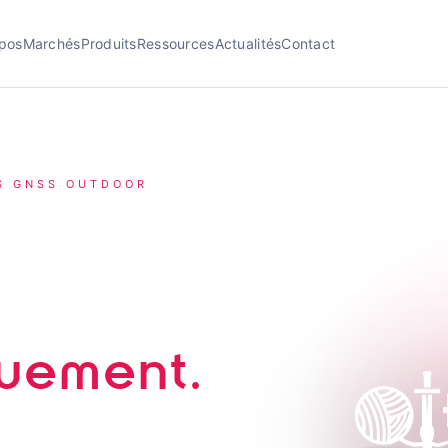
pos
Marchés
Produits
Ressources
Actualités
Contact
S GNSS OUTDOOR
alisé.
uement.
rsonnel isolé, la coordination