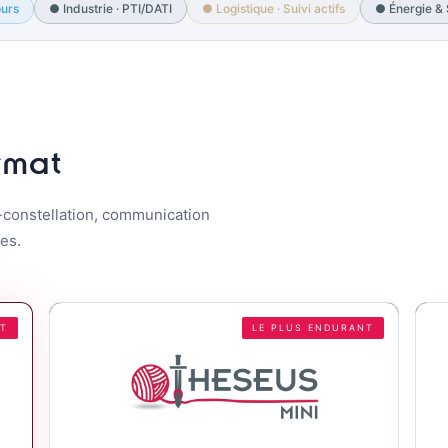
ours
● Industrie · PTI/DATI
● Logistique · Suivi actifs
● Énergie & S
rmat
constellation, communication
tes.
NT
LE PLUS ENDURANT