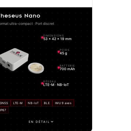
Theseus Nano
ormat ultra-compact · Port discret
DIMENSIONS
53 × 42 × 19 mm
POIDS
45 g
BATTERIE
700 mAh
RÉSEAU
LTE-M · NB-IoT
GNSS
LTE-M
NB-IoT
BLE
IMU 9 axes
IP67
EN DÉTAIL