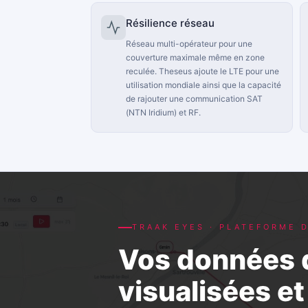
Résilience réseau
Réseau multi-opérateur pour une
couverture maximale même en zone
reculée. Theseus ajoute le LTE pour une
utilisation mondiale ainsi que la capacité
de rajouter une communication SAT
(NTN Iridium) et RF.
TRAAK EYES · PLATEFORME 
Vos données d
visualisées e