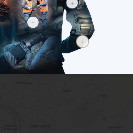
+
+
+