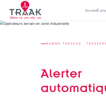
Accueil
À pro
GAMME THESEUS · TRACKER
Rester loc
Alerter
automatiq
Trackers robustes pour le suivi de pe