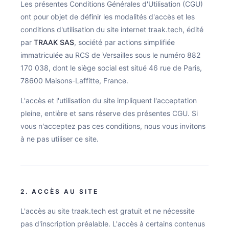
Les présentes Conditions Générales d'Utilisation (CGU)
BASILIK
ont pour objet de définir les modalités d'accès et les
conditions d'utilisation du site internet traak.tech, édité
CAVALRY
par
TRAAK SAS
, société par actions simplifiée
MMD01
immatriculée au RCS de Versailles sous le numéro 882
170 038, dont le siège social est situé 46 rue de Paris,
PIXYS 3D
78600 Maisons-Laffitte, France.
THESEUS
L'accès et l'utilisation du site impliquent l'acceptation
pleine, entière et sans réserve des présentes CGU. Si
TRAAK-R & TRAAK-S
vous n'acceptez pas ces conditions, nous vous invitons
à ne pas utiliser ce site.
Ressources
Actualités
2. ACCÈS AU SITE
Contact
L'accès au site traak.tech est gratuit et ne nécessite
pas d'inscription préalable. L'accès à certains contenus