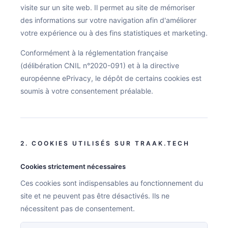
visite sur un site web. Il permet au site de mémoriser
BASILIK
des informations sur votre navigation afin d'améliorer
CAVALRY
votre expérience ou à des fins statistiques et marketing.
MMD01
Conformément à la réglementation française
(délibération CNIL n°2020-091) et à la directive
PIXYS 3D
européenne ePrivacy, le dépôt de certains cookies est
soumis à votre consentement préalable.
THESEUS
TRAAK-R & TRAAK-S
Ressources
2. COOKIES UTILISÉS SUR TRAAK.TECH
Cookies strictement nécessaires
Actualités
Ces cookies sont indispensables au fonctionnement du
Contact
site et ne peuvent pas être désactivés. Ils ne
nécessitent pas de consentement.