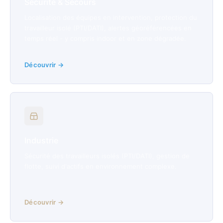
Sécurité & Secours
Localisation des équipes en intervention, protection du
travailleur isolé (PTI/DATI), alertes géoréférencées en
temps réel - y compris indoor et en zone dégradée.
Découvrir →
Industrie
Sécurité des travailleurs isolés (PTI/DATI), gestion de
flotte, suivi d'actifs en environnement complexe.
Découvrir →