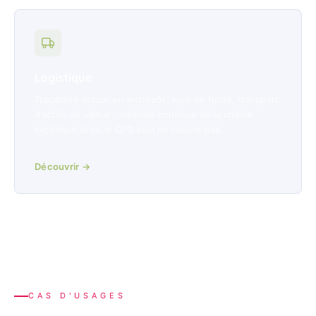
Logistique
Traçabilité indoor en entrepôt, suivi de flotte, transport
d'actifs de valeur - visibilité continue de la chaîne
logistique là où le GPS seul ne couvre pas.
Découvrir →
CAS D'USAGES