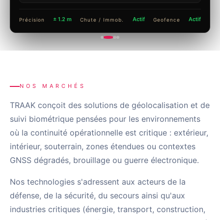
BASILIK
± 1.2 m
Actif
Actif
Précision
Chute / Immob.
Geofence
CAVALRY
MMD01
PIXYS 3D
NOS MARCHÉS
THESEUS
TRAAK conçoit des solutions de géolocalisation et de
TRAAK-R & TRAAK-S
suivi biométrique pensées pour les environnements
où la continuité opérationnelle est critique : extérieur,
Ressources
intérieur, souterrain, zones étendues ou contextes
GNSS dégradés, brouillage ou guerre électronique.
Actualités
Nos technologies s'adressent aux acteurs de la
Contact
défense, de la sécurité, du secours ainsi qu'aux
industries critiques (énergie, transport, construction,