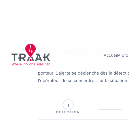
MARCHÉS
● Défense · BFT
● Sécurité & Sec
MÉCANISME
De l'impact à l'al
Cavalry fonctionne de manière entièrement 
porteur. L'alerte se déclenche dès la détecti
l'opérateur de se concentrer sur la situation.
1
DÉTECTION