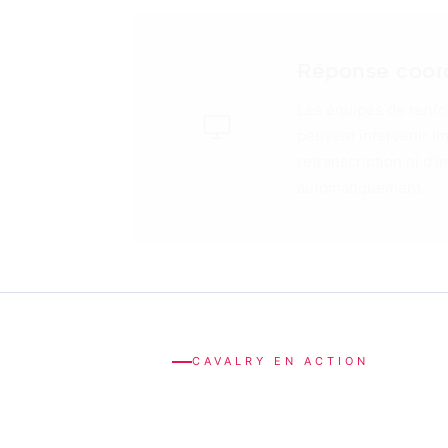
Détection de l
Le tissu intelligent 
éclat. La détection e
aux contraintes du te
CAVALRY EN ACTION