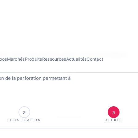
ours
● Industrie · Personnel à risque
● Sécurité événementielle
erte en quelques secondes
automatique sans aucune action du
on de la perforation permettant à
2
3
LOCALISATION
ALERTE