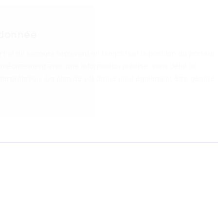
'impact
enregistre chaque perforation au point d'impact, balle, couteau o
st passive. Aucune émission par le tissu. Aucun capteur actif ex
rrain.