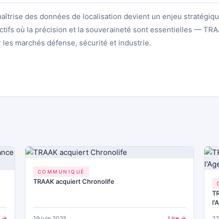
maîtrise des données de localisation devient un enjeu stratég
ictifs où la précision et la souveraineté sont essentielles — T
 les marchés défense, sécurité et industrie.
COMMUNIQUÉ
TRAAK acquiert Chronolife
TR
l
e →
19 juin 2025
Lire →
22