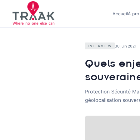
Accueil
À pro
30 juin 2021
INTERVIEW
Quels enj
souverain
Protection Sécurité Mag
géolocalisation souve