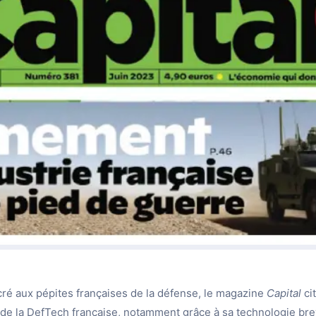
é aux pépites françaises de la défense, le magazine
Capital
ci
de la DefTech française, notamment grâce à sa technologie bre